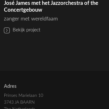
José James met het Jazzorchestra of the
Concertgebouw
zanger met wereldfaam
Bekijk project
Adres
Prinses Marielaan 10
3743 JA BAARN