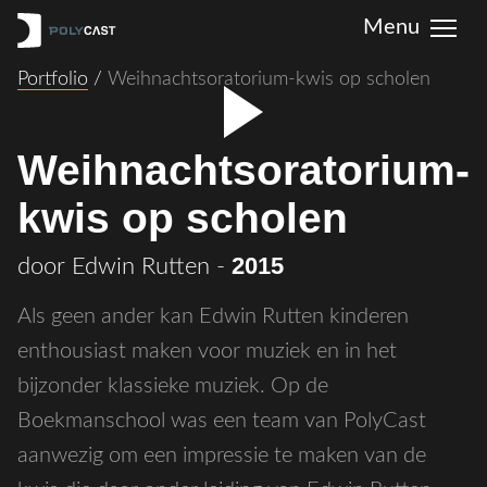
Portfolio
/
Weihnachtsoratorium-kwis op scholen
Weihnachtsoratorium-
kwis op scholen
2015
door Edwin Rutten
-
Als geen ander kan Edwin Rutten kinderen
enthousiast maken voor muziek en in het
bijzonder klassieke muziek. Op de
Boekmanschool was een team van PolyCast
aanwezig om een impressie te maken van de