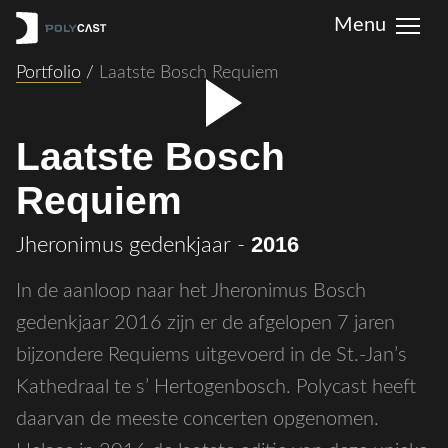
Portfolio
/
Laatste Bosch Requiem
Laatste Bosch
Requiem
2016
Jheronimus gedenkjaar
-
In de aanloop naar het Jheronimus Bosch
gedenkjaar 2016 zijn er de afgelopen 7 jaren
bijzondere Requiems uitgevoerd in de St.-Jan’s
Kathedraal te s’ Hertogenbosch. Polycast heeft
daarvan de meeste concerten opgenomen.