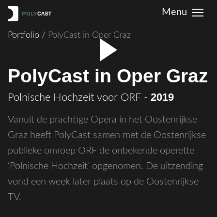
Portfolio
/
PolyCast in Oper Graz
PolyCast in Oper Graz
2019
Polnische Hochzeit voor ORF
-
Vanuit de prachtige Opera in het Oostenrijkse
Graz heeft PolyCast samen met de Oostenrijkse
publieke omroep ORF de onbekende operette
‘Polnische Hochzeit’ opgenomen. De uitzending
vond een week later plaats op de Oostenrijkse
TV.