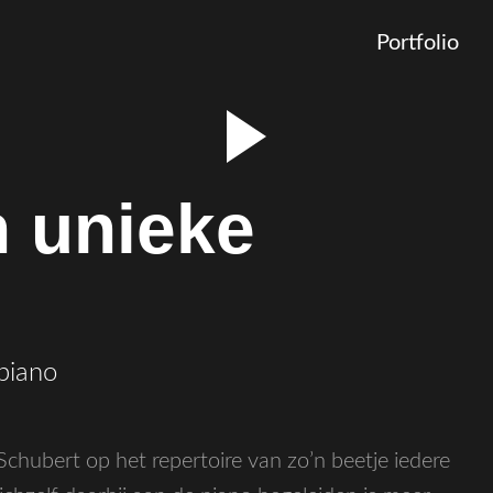
Portfolio
n unieke
piano
Schubert op het repertoire van zo’n beetje iedere