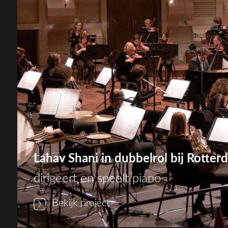
Lahav Shani in dubbelrol bij Rotte
dirigeert en speelt piano
Bekijk project