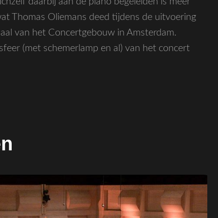
ichzelf daarbij aan de piano begeleiden is meer
s wat Thomas Oliemans deed tijdens de uitvoering
e zaal van het Concertgebouw in Amsterdam.
sfeer (met schemerlamp en al) van het concert
en